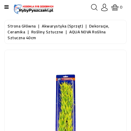
KATEGORIA
0
STRONA
Strona Główna
Akwarystyka (sprzęt)
Dekoracje,
GŁÓWNA
Ceramika
Rośliny Sztuczne
AQUA NOVA Roślina
Sztuczna 40cm
RYBY
AKWARIOWE
RYBY
DO
OCZKA
WODNEGO
I
STAWU
AKWARYSTYKA
(SPRZĘT)