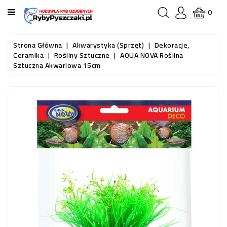
KATEGORIA
0
STRONA
Strona Główna
Akwarystyka (sprzęt)
Dekoracje,
GŁÓWNA
Ceramika
Rośliny Sztuczne
AQUA NOVA Roślina
Sztuczna Akwariowa 15cm
RYBY
AKWARIOWE
RYBY
DO
OCZKA
WODNEGO
I
STAWU
AKWARYSTYKA
(SPRZĘT)