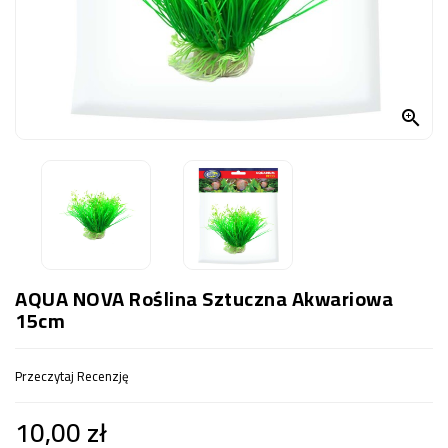
OCZKO
WODNE
(SPRZĘT)
KONTAKT

Z
NAMI
AQUA NOVA Roślina Sztuczna Akwariowa
15cm
Przeczytaj Recenzję
10,00 zł