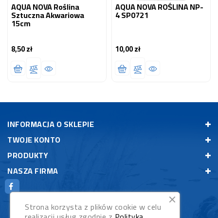
AQUA NOVA Roślina
AQUA NOVA ROŚLINA NP-
Sztuczna Akwariowa
4 SP0721
15cm
8,50 zł
10,00 zł
Cena
Cena
INFORMACJA O SKLEPIE
TWOJE KONTO
PRODUKTY
NASZA FIRMA
Strona korzysta z plików cookie w celu
realizacji usług zgodnie z
Polityką