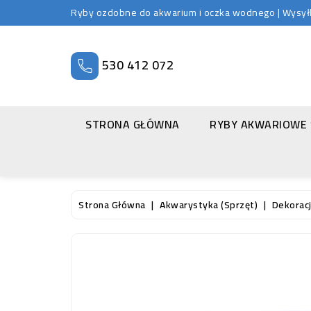
Ryby ozdobne do akwarium i oczka wodnego | Wysyłka
530 412 072
STRONA GŁÓWNA
RYBY AKWARIOWE
Strona Główna
Akwarystyka (sprzęt)
Dekoracj