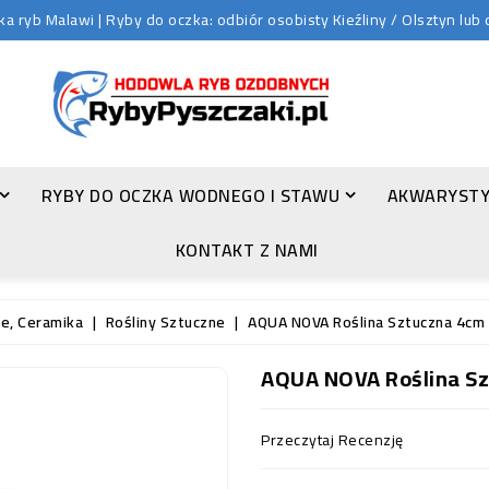
 ryb Malawi | Ryby do oczka: odbiór osobisty Kieźliny / Olsztyn lu
RYBY DO OCZKA WODNEGO I STAWU
AKWARYSTY
ZŁOTA ORFA (LEUCISCUS IDUS VAR. ORFUS)
KONTAKT Z NAMI
e, Ceramika
Rośliny Sztuczne
AQUA NOVA Roślina Sztuczna 4cm 
AQUA NOVA Roślina Sz
Przeczytaj Recenzję