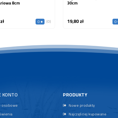
riowa 8cm
30cm
 zł
19,80 zł
Cena
Cena
(0)
0
0
E KONTO
PRODUKTY
 osobowe
Nowe produkty
wienia
Najczęściej kupowane