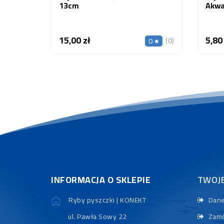
13cm
Akwa
15,00 zł
5,80
Cena
(0)
0
INFORMACJA O SKLEPIE
TWOJ
Ryby pyszczki | KONEKT
Dane
ul. Pawła Sowy 22
Zamó