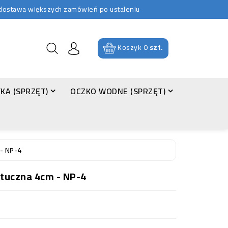
b dostawa większych zamówień po ustaleniu
Koszyk
0
szt.
KA (SPRZĘT)
OCZKO WODNE (SPRZĘT)
- NP-4
tuczna 4cm - NP-4