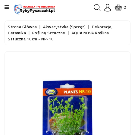
KATEGORIA
0
STRONA
Strona Główna
Akwarystyka (sprzęt)
Dekoracje,
GŁÓWNA
Ceramika
Rośliny Sztuczne
AQUA NOVA Roślina
Sztuczna 10cm - NP-10
RYBY
AKWARIOWE
RYBY
DO
OCZKA
WODNEGO
I
STAWU
AKWARYSTYKA
(SPRZĘT)