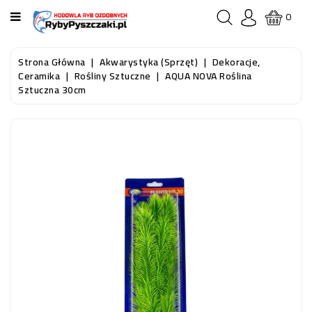
KATEGORIA
0
STRONA
Strona Główna
Akwarystyka (sprzęt)
Dekoracje,
GŁÓWNA
Ceramika
Rośliny Sztuczne
AQUA NOVA Roślina
Sztuczna 30cm
RYBY
AKWARIOWE
RYBY
DO
OCZKA
WODNEGO
I
STAWU
AKWARYSTYKA
(SPRZĘT)