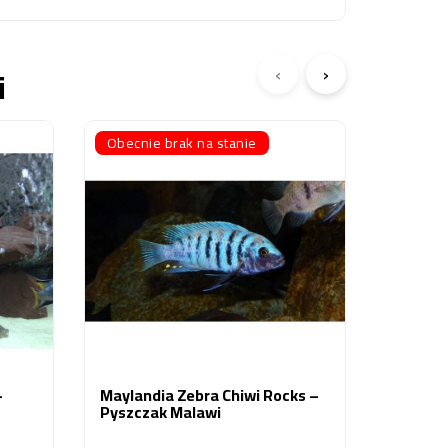
‹
›
i
Obecnie brak na stanie
Pseudot
Luwala 
15,00 z
–
Maylandia Zebra Chiwi Rocks –
Pyszczak Malawi