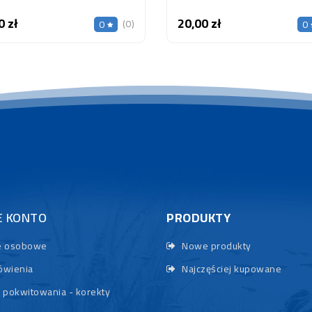
0 zł
20,00 zł
Cena
Cena
(0)
0
0
E KONTO
PRODUKTY
 osobowe
Nowe produkty
wienia
Najczęściej kupowane
 pokwitowania - korekty