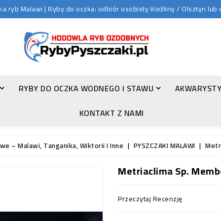
 ryb Malawi | Ryby do oczka: odbiór osobisty Kieźliny / Olsztyn lu
RYBY DO OCZKA WODNEGO I STAWU
AKWARYSTY
ZŁOTA ORFA (LEUCISCUS IDUS VAR. ORFUS)
KONTAKT Z NAMI
e – Malawi, Tanganika, Wiktorii I Inne
PYSZCZAKI MALAWI
Metr
Metriaclima Sp. Memb
Przeczytaj Recenzję