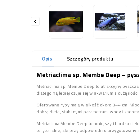

Opis
Szczegóły produktu
Metriaclima sp. Membe Deep – pys
Metriaclima sp. Membe Deep to atrakcyjny pyszczak
dlatego najlepiej czuje się w akwarium z dużą ilości
Oferowane ryby mają wielkość około 3–4 cm. Młode
dobrą dietą, stabilnymi parametrami wody i zadom
Metriaclima Membe Deep to mniejszy i bardzo cie
terytorialne, ale przy odpowiednio przygotowany