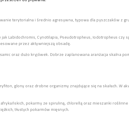
anie terytorialna i średnio agresywna, typowa dla pyszczaków z gru
ak Labidochromis, Cynotilapia, Pseudotropheus, Iodotropheus czy sp
stresowane przez aktywniejszą obsadę.
 samic oraz dużo kryjówek. Dobrze zaplanowana aranżacja skalna pom
yfiton, glony oraz drobne organizmy znajdujące się na skałach. W a
 afrykańskich, pokarmy ze spiruliną, chlorellą oraz mieszanki roślin
iężkich, tłustych pokarmów mięsnych.