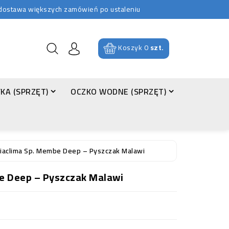
b dostawa większych zamówień po ustaleniu
Koszyk
0
szt.
KA (SPRZĘT)
OCZKO WODNE (SPRZĘT)
iaclima Sp. Membe Deep – Pyszczak Malawi
e Deep – Pyszczak Malawi