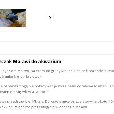

zczak Malawi do akwarium
 z jeziora Malawi, należący do grupy Mbuna. Gatunek pochodzi z rejon
ą kamieni, grot i kryjówek.
 osobniki mogą nie pokazywać jeszcze pełni docelowego ubarwienia.
owieniem się ryb w akwarium.
kawy przedstawiciel Mbuna. Dorosłe samce osiągają zwykle około 10–
m akwarium dobrze prezentują się w obsadzie Malawi.