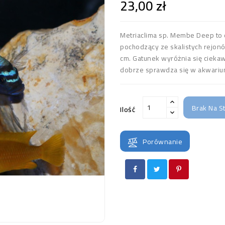
23,00 zł
Metriaclima sp. Membe Deep to
pochodzący ze skalistych rejon
cm. Gatunek wyróżnia się cie
dobrze sprawdza się w akwariu
Brak Na S
Ilość
Porównanie