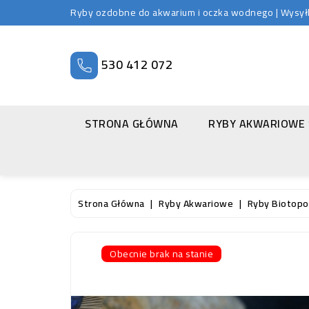
Ryby ozdobne do akwarium i oczka wodnego | Wysyłka
530 412 072
STRONA GŁÓWNA
RYBY AKWARIOWE
Strona Główna
Ryby Akwariowe
Ryby Biotopow
Obecnie brak na stanie