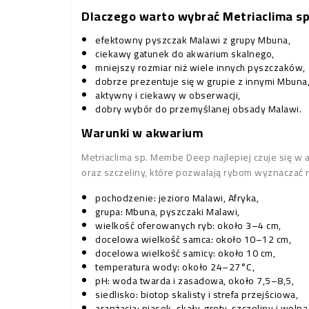
Dlaczego warto wybrać Metriaclima s
efektowny pyszczak Malawi z grupy Mbuna,
ciekawy gatunek do akwarium skalnego,
mniejszy rozmiar niż wiele innych pyszczaków,
dobrze prezentuje się w grupie z innymi Mbuna
aktywny i ciekawy w obserwacji,
dobry wybór do przemyślanej obsady Malawi.
Warunki w akwarium
Metriaclima sp. Membe Deep najlepiej czuje się w 
oraz szczeliny, które pozwalają rybom wyznaczać re
pochodzenie: jezioro Malawi, Afryka,
grupa: Mbuna, pyszczaki Malawi,
wielkość oferowanych ryb: około 3–4 cm,
docelowa wielkość samca: około 10–12 cm,
docelowa wielkość samicy: około 10 cm,
temperatura wody: około 24–27°C,
pH: woda twarda i zasadowa, około 7,5–8,5,
siedlisko: biotop skalisty i strefa przejściowa,
aranżacja: piasek, skały, groty, szczeliny i wol