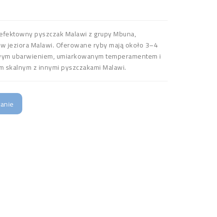
 efektowny pyszczak Malawi z grupy Mbuna,
ów jeziora Malawi. Oferowane ryby mają około 3–4
kawym ubarwieniem, umiarkowanym temperamentem i
m skalnym z innymi pyszczakami Malawi.
tanie