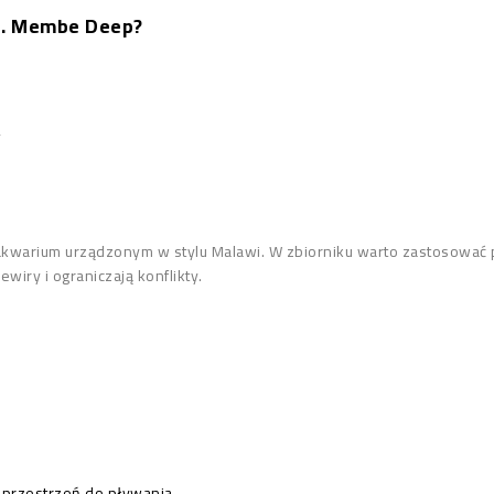
p. Membe Deep?
,
akwarium urządzonym w stylu Malawi. W zbiorniku warto zastosować pi
wiry i ograniczają konflikty.
na przestrzeń do pływania.