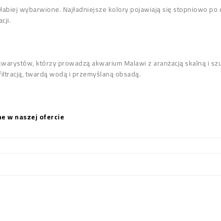
abiej wybarwione. Najładniejsze kolory pojawiają się stopniowo po o
cji.
kwarystów, którzy prowadzą akwarium Malawi z aranżacją skalną i sz
filtracją, twardą wodą i przemyślaną obsadą.
e w naszej ofercie