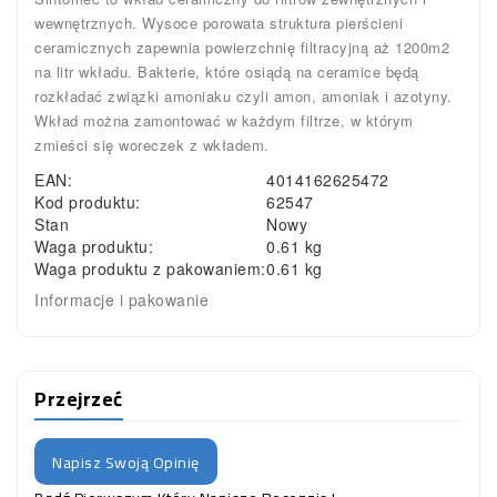
wewnętrznych. Wysoce porowata struktura pierścieni
ceramicznych zapewnia powierzchnię filtracyjną aż 1200m2
na litr wkładu. Bakterie, które osiądą na ceramice będą
rozkładać związki amoniaku czyli amon, amoniak i azotyny.
Wkład można zamontować w każdym filtrze, w którym
zmieści się woreczek z wkładem.
EAN:
4014162625472
Kod produktu:
62547
Stan
Nowy
Waga produktu:
0.61 kg
Waga produktu z pakowaniem:
0.61 kg
Informacje i pakowanie
Przejrzeć
Napisz Swoją Opinię