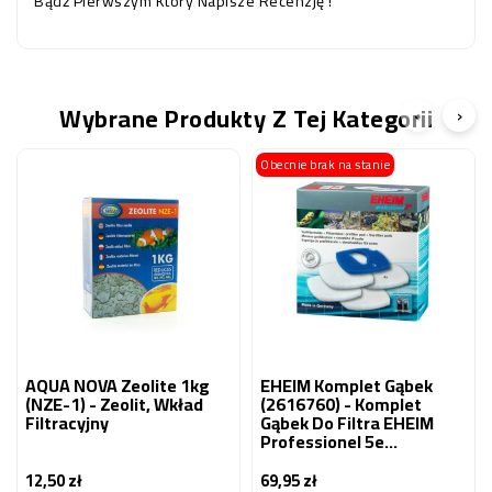
Bądź Pierwszym Który Napisze Recenzję !
Wybrane Produkty Z Tej Kategorii
‹
›
Obecnie brak na stanie
AQUA NOVA Zeolite 1kg
EHEIM Komplet Gąbek
(NZE-1) - Zeolit, Wkład
(2616760) - Komplet
Filtracyjny
Gąbek Do Filtra EHEIM
Professionel 5e
2076/2078 (biała +
Niebieska)
12,50 zł
69,95 zł
Cena
Cena