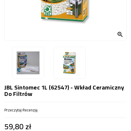
OCZKO
WODNE
(SPRZĘT)
KONTAKT

Z
NAMI
JBL Sintomec 1L (62547) - Wkład Ceramiczny
Do Filtrów
Przeczytaj Recenzję
59,80 zł