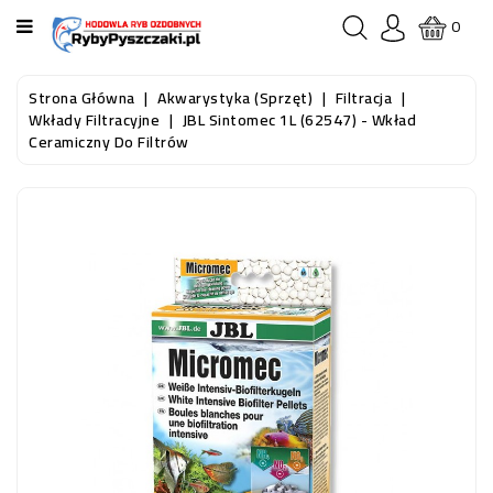
KATEGORIA
0
STRONA
Strona Główna
Akwarystyka (sprzęt)
Filtracja
GŁÓWNA
Wkłady Filtracyjne
JBL Sintomec 1L (62547) - Wkład
Ceramiczny Do Filtrów
RYBY
AKWARIOWE
RYBY
DO
OCZKA
WODNEGO
I
STAWU
AKWARYSTYKA
(SPRZĘT)