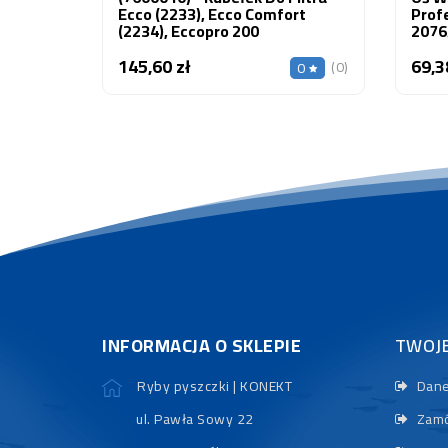
Ecco (2233), Ecco Comfort
Prof
(2234), Eccopro 200
2076
145,60 zł
69,3
Cena
(0)
0
INFORMACJA O SKLEPIE
TWOJ
Ryby pyszczki | KONEKT
Dane
ul. Pawła Sowy 22
Zamó