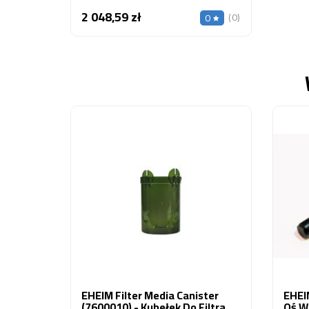
2 048,59 zł
Cena
(0)
0
EHEIM Filter Media Canister
EHEI
(7600010) - Kubełek Do Filtra
Oś Wi