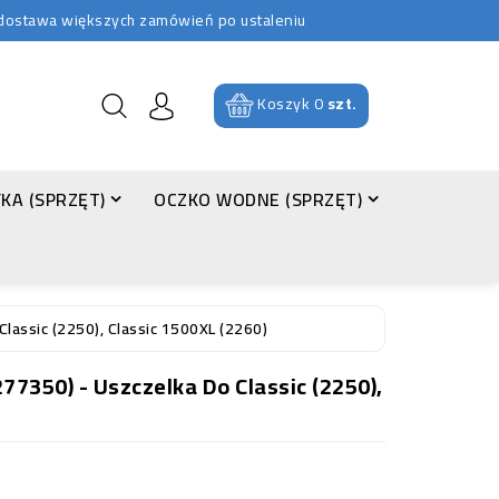
b dostawa większych zamówień po ustaleniu
Koszyk
0
szt.
KA (SPRZĘT)
OCZKO WODNE (SPRZĘT)
Classic (2250), Classic 1500XL (2260)
77350) - Uszczelka Do Classic (2250),