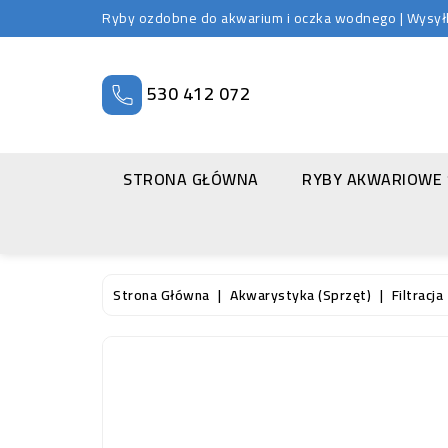
Ryby ozdobne do akwarium i oczka wodnego | Wysyłka
530 412 072
STRONA GŁÓWNA
RYBY AKWARIOWE
Strona Główna
Akwarystyka (sprzęt)
Filtracja