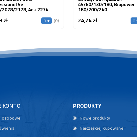
essionel 5e
45/60/130/180, Biopower
/2078/2178, 4e+ 2274
160/200/240
8 zł
24,74 zł
Cena
Cena
(0)
0
0
E KONTO
PRODUKTY
 osobowe
Nowe produkty
wienia
Najczęściej kupowane