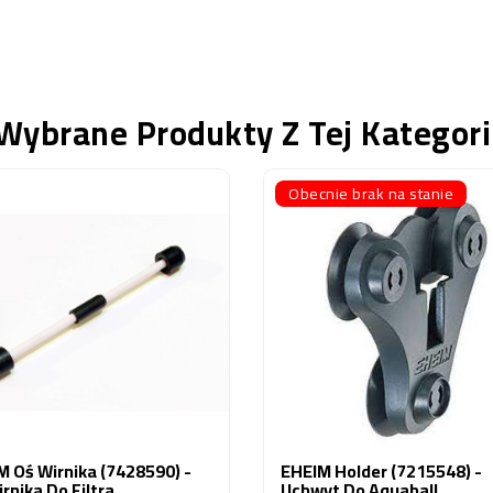
Wybrane Produkty Z Tej Kategori
Obecnie brak na stanie
M Oś Wirnika (7428590) -
EHEIM Holder (7215548) -
rnika Do Filtra
Uchwyt Do Aquaball