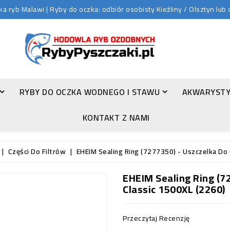
 ryb Malawi | Ryby do oczka: odbiór osobisty Kieźliny / Olsztyn lu
RYBY DO OCZKA WODNEGO I STAWU
AKWARYSTY
ZŁOTA ORFA (LEUCISCUS IDUS VAR. ORFUS)
KONTAKT Z NAMI
Części Do Filtrów
EHEIM Sealing Ring (7277350) - Uszczelka Do 
EHEIM Sealing Ring (72
Classic 1500XL (2260)
Przeczytaj Recenzję