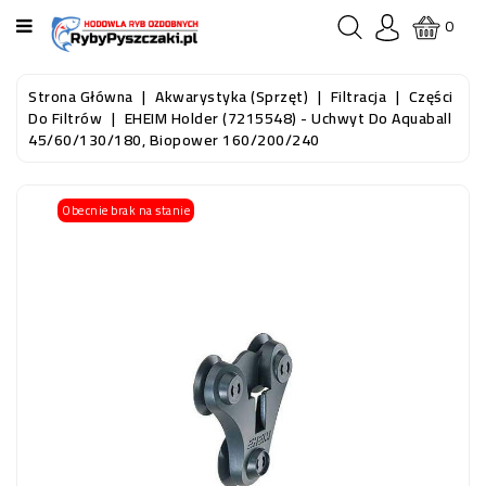
KATEGORIA
0
STRONA
Strona Główna
Akwarystyka (sprzęt)
Filtracja
Części
GŁÓWNA
Do Filtrów
EHEIM Holder (7215548) - Uchwyt Do Aquaball
45/60/130/180, Biopower 160/200/240
RYBY
AKWARIOWE
Obecnie brak na stanie
RYBY
DO
OCZKA
WODNEGO
I
STAWU
AKWARYSTYKA
(SPRZĘT)