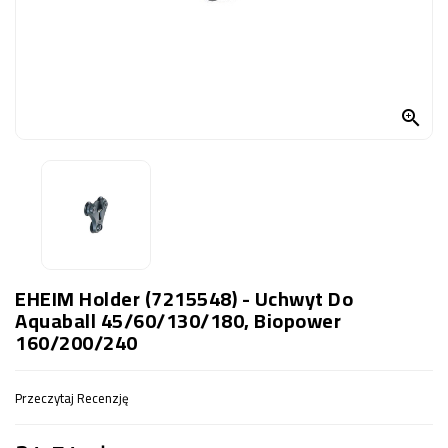
OCZKO
WODNE
(SPRZĘT)
KONTAKT

Z
NAMI
EHEIM Holder (7215548) - Uchwyt Do
Aquaball 45/60/130/180, Biopower
160/200/240
Przeczytaj Recenzję