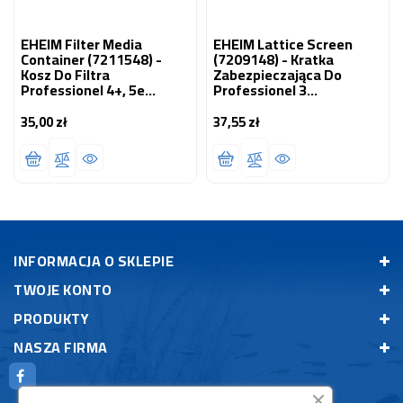
EHEIM Filter Media
EHEIM Lattice Screen
Container (7211548) -
(7209148) - Kratka
Kosz Do Filtra
Zabezpieczająca Do
Professionel 4+, 5e
Professionel 3
2076/2078/2178/2271/2273/2275/2274/2371/2373
1200XL/1200XLT
(2080/2180)
35,00 zł
37,55 zł
Cena
Cena
INFORMACJA O SKLEPIE
TWOJE KONTO
PRODUKTY
NASZA FIRMA