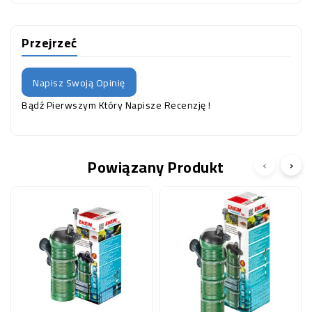
Przejrzeć
Napisz Swoją Opinię
Bądź Pierwszym Który Napisze Recenzję !
Powiązany Produkt
‹
›