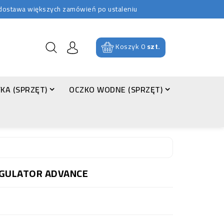
b dostawa większych zamówień po ustaleniu
Koszyk
0
szt.
KA (SPRZĘT)
OCZKO WODNE (SPRZĘT)
EGULATOR ADVANCE