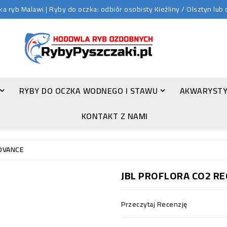
 ryb Malawi | Ryby do oczka: odbiór osobisty Kieźliny / Olsztyn lu
RYBY DO OCZKA WODNEGO I STAWU
AKWARYSTY
ZŁOTA ORFA (LEUCISCUS IDUS VAR. ORFUS)
KONTAKT Z NAMI
DVANCE
JBL PROFLORA CO2 R
Przeczytaj Recenzję