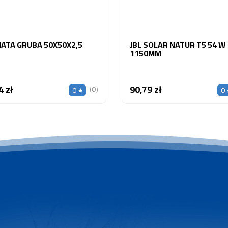
JBL MATA GRUBA 50X50X2,5
JBL SOLAR NATUR T5 54 W
1150MM
4 zł
90,79 zł
Cena
Cena
(0)
0
0