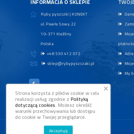
INFORMACJA O SKLEPIE
TWOJ
Ryby pyszczki | KONEKT
Dane
ul. Pawła Sowy 22
Zamó
10-371 Kieźliny
Moje
Polska
płatnośc
+48 530 412 072
Adre
sklep@rybypyszczaki.pl
Moje
My b
Strona korzysta z plików cookie w celu
realizacji usług zgodnie z
Polityką
dotyczącą cookies
. Możesz określić
warunki przechowywania lub dostępu
do cookie w Twojej przeglądarce.
Akceptuję