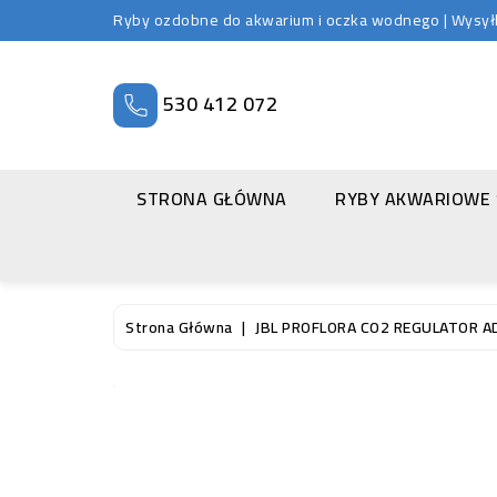
Ryby ozdobne do akwarium i oczka wodnego | Wysyłka
530 412 072
STRONA GŁÓWNA
RYBY AKWARIOWE
Strona Główna
JBL PROFLORA CO2 REGULATOR A