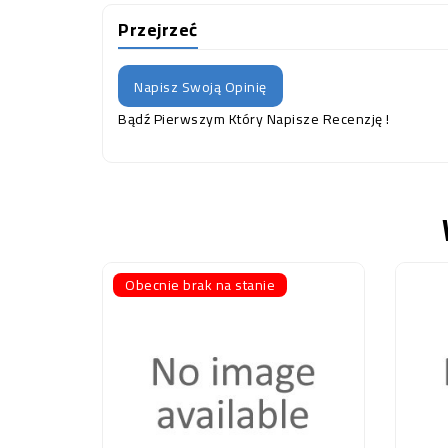
Przejrzeć
Napisz Swoją Opinię
Bądź Pierwszym Który Napisze Recenzję !
Obecnie brak na stanie