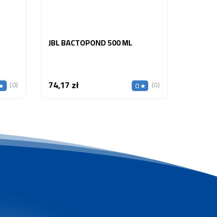
JBL BACTOPOND 500 ML
74,17 zł
Cena
(0)
(0)
0