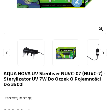
OCZKO
WODNE
(SPRZĘT)
KONTAKT

Z
NAMI


AQUA NOVA UV Steriliser NUVC-07 (NUVC-7) -
Sterylizator UV 7W Do Oczek O Pojemności
Do 3500l
Przeczytaj Recenzję