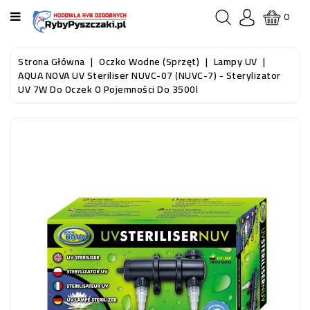
KATEGORIA
0
STRONA
Strona Główna
Oczko Wodne (sprzęt)
Lampy UV
GŁÓWNA
AQUA NOVA UV Steriliser NUVC-07 (NUVC-7) - Sterylizator
UV 7W Do Oczek O Pojemności Do 3500l
RYBY
AKWARIOWE
RYBY
DO
OCZKA
WODNEGO
I
STAWU
AKWARYSTYKA
(SPRZĘT)